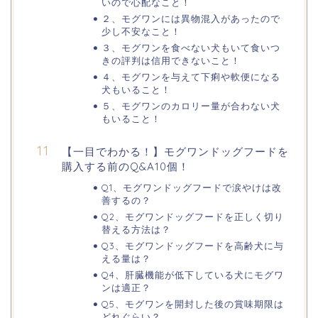
いので心配なこと！
２、モグワンには異物混入があったので
少し不安なこと！
３、モグワンを食べない犬もいて食いつ
きの評判は信用できないこと！
４、モグワンを与えて下痢や軟便になる
犬もいること！
５、モグワンのカロリー量が合わない犬
もいること！
【一目でわかる！】モグワンドッグフードを
購入する前のQ&A10個！
Q1、モグワンドッグフードで涙やけは改
善するの？
Q2、モグワンドッグフードを正しく切り
替える方法は？
Q3、モグワンドッグフードを高齢犬に与
える量は？
Q4、肝臓機能が低下している犬にモグワ
ンは適正？
Q5、モグワンを開封した後の賞味期限は
どれぐらい？