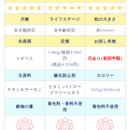
犬種
ライフステージ
粒の大きさ
全犬種対応
全年齢対応
約10mm
生産国
定価
お試し有無
1.8kg/税抜3,960
イギリス
円
◎あり(初回半額)
(税込4,356円)
主原料
酸化防止剤
カロリー
ビタミンE＋ロー
チキン＆サーモン
100g/363kcal
ズマリーエキス
着色料・香料不使
穀物の量
着色料不使用
用