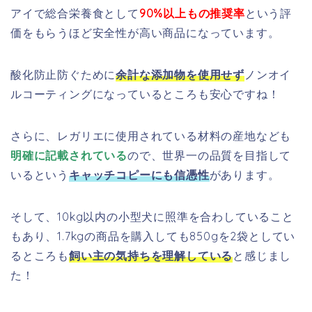
アイで総合栄養食として
90%以上もの推奨率
という評
価をもらうほど安全性が高い商品になっています。
酸化防止防ぐために
余計な添加物を使用せず
ノンオイ
ルコーティングになっているところも安心ですね！
さらに、レガリエに使用されている材料の産地なども
明確に記載されている
ので、世界一の品質を目指して
いるという
キャッチコピーにも信憑性
があります。
そして、10kg以内の小型犬に照準を合わしていること
もあり、1.7kgの商品を購入しても850gを2袋としてい
るところも
飼い主の気持ちを理解している
と感じまし
た！