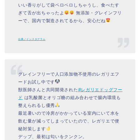
いい香りがして袋ペロペロしちゃうし、食べたす
ぎて舌が出ちゃったよ
無添加・グレインフリ
ーで、国内で製造されてるから、安心だね
出典／インスタグラム
グレインフリーで人口添加物不使用のレガリエフ
ードお試し中です
獣医師さんと共同開発された
#レガリエドッグフー
ド
は乳酸菌とオリゴ糖の組み合わせで腸内環境も
整えられるし優秀
最近暑いので冷房がかかっている室内にいて水を
飲む量が減ってしまっていたので、レガリエで便
秘対策します
デップ、最初は匂いをクンクン。