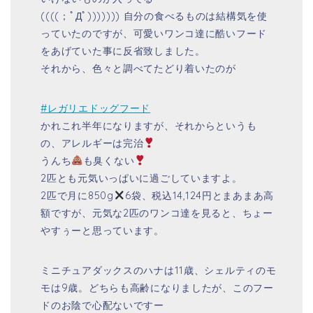
((((；ﾟДﾟ))))))) 自分の食べるものは結構気を使
っていたのですが、可愛いワンコ達に酷いフード
をあげていた事に反省致しました。
それから、色々と調べてたどり着いたのが
#レガリエドッグフード
かれこれ半年になりますが、それからというも
の、アレルギーは完治
うんち
も臭くない
2匹とも元気いっぱいに過ごしていますよ。
2匹で月に850g
6袋、税込14,124円とまあまあ高
額ですが、元気な2匹のワンコ達を見ると、ちょー
やすぅーと思っています。
ミニチュアダックスのハナは11歳、シェルティのモ
モは9歳。どちらも高齢になりましたが、このフー
ドのお陰で心配ないですー