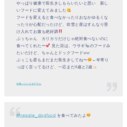
やっぱり健康で長生きしもらいたいと思い 新し
いフードに変えてみました
フードを変えると食べなかったりおなかゆるくな
ったりが心配だったけど、吹雪と星はすんなり受
け入れてお腹も絶好調
ぶぅちゃん カリカリだけじゃ絶対食べないのに
食べてくれた〜
見た目は、ウサギ
のフードみ
たいだけど、ちゃんとドックフードww
ぶぅこも星もまだまだ長生きしてね〜
←年寄り
っぽく言ってるけど、一応まだ4歳と2歳
出典／インスタグラム
@regalie_dogfood
を食べてみたよ