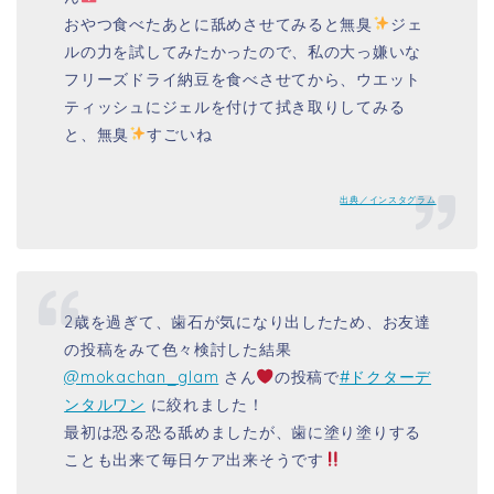
おやつ食べたあとに舐めさせてみると無臭
ジェ
ルの力を試してみたかったので、私の大っ嫌いな
フリーズドライ納豆を食べさせてから、ウエット
ティッシュにジェルを付けて拭き取りしてみる
と、無臭
すごいね
出典／インスタグラム
2歳を過ぎて、歯石が気になり出したため、お友達
の投稿をみて色々検討した結果
@mokachan_glam
さん
の投稿で
#ドクターデ
ンタルワン
に絞れました！
最初は恐る恐る舐めましたが、歯に塗り塗りする
ことも出来て毎日ケア出来そうです